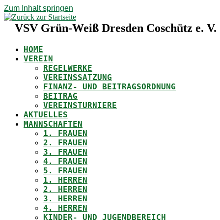
Zum Inhalt springen
VSV Grün-Weiß Dresden Coschütz e. V.
HOME
VEREIN
REGELWERKE
VEREINSSATZUNG
FINANZ- UND BEITRAGSORDNUNG
BEITRAG
VEREINSTURNIERE
AKTUELLES
MANNSCHAFTEN
1. FRAUEN
2. FRAUEN
3. FRAUEN
4. FRAUEN
5. FRAUEN
1. HERREN
2. HERREN
3. HERREN
4. HERREN
KINDER- UND JUGENDBEREICH