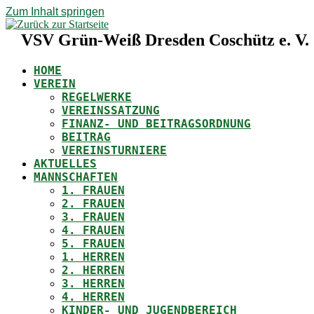
Zum Inhalt springen
VSV Grün-Weiß Dresden Coschütz e. V.
HOME
VEREIN
REGELWERKE
VEREINSSATZUNG
FINANZ- UND BEITRAGSORDNUNG
BEITRAG
VEREINSTURNIERE
AKTUELLES
MANNSCHAFTEN
1. FRAUEN
2. FRAUEN
3. FRAUEN
4. FRAUEN
5. FRAUEN
1. HERREN
2. HERREN
3. HERREN
4. HERREN
KINDER- UND JUGENDBEREICH