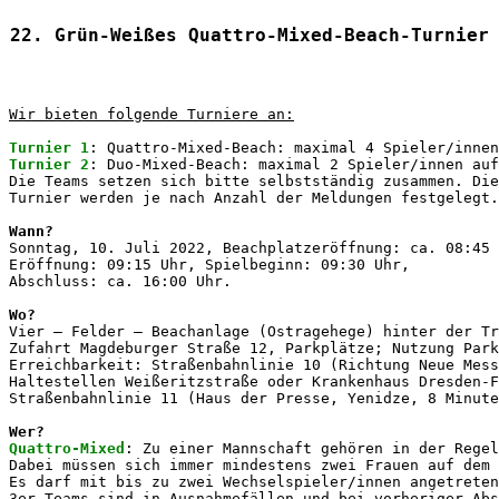
22. Grün-Weißes Quattro-Mixed-Beach-Turnier
Wir bieten folgende Turniere an:
Turnier 1
Turnier 2
: Duo-Mixed-Beach: maximal 2 Spieler/innen auf
Die Teams setzen sich bitte selbstständig zusammen. Die
Wann?
Sonntag, 10. Juli 2022, Beachplatzeröffnung: ca. 08:45 
Eröffnung: 09:15 Uhr, Spielbeginn: 09:30 Uhr, 

Wo?
Vier – Felder – Beachanlage (Ostragehege) hinter der Tr
Zufahrt Magdeburger Straße 12, Parkplätze; Nutzung Park
Erreichbarkeit: Straßenbahnlinie 10 (Richtung Neue Mess
Haltestellen Weißeritzstraße oder Krankenhaus Dresden-F
Wer?
Quattro-Mixed
: Zu einer Mannschaft gehören in der Regel
Dabei müssen sich immer mindestens zwei Frauen auf dem 
Es darf mit bis zu zwei Wechselspieler/innen angetreten
3er Teams sind in Ausnahmefällen und bei vorheriger Abs