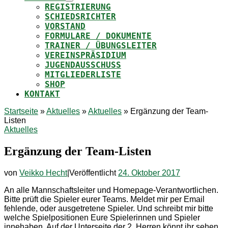
REGISTRIERUNG
SCHIEDSRICHTER
VORSTAND
FORMULARE / DOKUMENTE
TRAINER / ÜBUNGSLEITER
VEREINSPRÄSIDIUM
JUGENDAUSSCHUSS
MITGLIEDERLISTE
SHOP
KONTAKT
Startseite
»
Aktuelles
»
Aktuelles
»
Ergänzung der Team-
Listen
Aktuelles
Ergänzung der Team-Listen
von
Veikko Hecht
|
Veröffentlicht
24. Oktober 2017
An alle Mannschaftsleiter und Homepage-Verantwortlichen.
Bitte prüft die Spieler eurer Teams. Meldet mir per Email
fehlende, oder ausgetretene Spieler. Und schreibt mir bitte
welche Spielpositionen Eure Spielerinnen und Spieler
innehaben. Auf der Unterseite der 2. Herren könnt ihr sehen