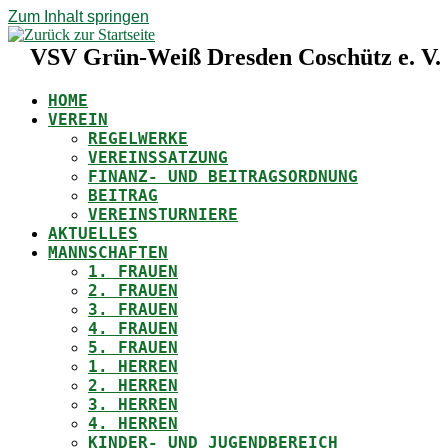
Zum Inhalt springen
VSV Grün-Weiß Dresden Coschütz e. V.
HOME
VEREIN
REGELWERKE
VEREINSSATZUNG
FINANZ- UND BEITRAGSORDNUNG
BEITRAG
VEREINSTURNIERE
AKTUELLES
MANNSCHAFTEN
1. FRAUEN
2. FRAUEN
3. FRAUEN
4. FRAUEN
5. FRAUEN
1. HERREN
2. HERREN
3. HERREN
4. HERREN
KINDER- UND JUGENDBEREICH