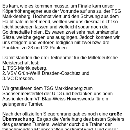
Es kam, wie es kommen musste, um Finale kam unser
Köperhöhengegner aus der Vorrunde auf uns zu, der TSG
Markkleeberg. Hochmotiviert und den Schwung aus dem
Halbfinale mitnehmend, wollten wir uns diesmal nicht so
leicht besiegen lassen und vielleicht sogar noch die
Goldmedaille holen. Es waren zwei sehr hart umkämpfte
Sätze, welche gegen uns ausgingen. Jedoch konnten wir
uns steigern und verloren lediglich mit zwei bzw. drei
Punkten, zu 23 und 22 Punkten.
Damit standen die drei Teilnehmer für die Mitteldeutsche
Meisterschaft fest:
1. TSG Markkleeberg,
2. VSV Grün-Weiß Dresden-Coschütz und
3. VC Dresden.
Wir gratulieren dem TSG Markkleeberg zum
Sachsenmeistertitel der U 13 und bedanken uns beim
Ausrichter dem VF Blau-Weiss Hoyerswerda für ein
gelungenes Turnier.
Nach der offiziellen Siegerehrung gab es noch eine
große
Überraschung
. Es gab die Verleihung des besten Spielers
des gesamten Turniers, welcher durch die Trainer der
teilnehmenden Mannschaften bestimmt wird. Und dieser