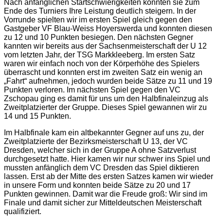
Nach anfänglichen Startschwierigkeiten konnten sie zum
Ende des Turniers Ihre Leistung deutlich steigern. In der
Vorrunde spielten wir im ersten Spiel gleich gegen den
Gastgeber VF Blau-Weiss Hoyerswerda und konnten diesen
zu 12 und 10 Punkten besiegen. Den nächsten Gegner
kannten wir bereits aus der Sachsenmeisterschaft der U 12
vom letzten Jahr, der TSG Markkleeberg. Im ersten Satz
waren wir einfach noch von der Körperhöhe des Spielers
überrascht und konnten erst im zweiten Satz ein wenig an
„Fahrt“ aufnehmen, jedoch wurden beide Sätze zu 11 und 19
Punkten verloren. Im nächsten Spiel gegen den VC
Zschopau ging es damit für uns um den Halbfinaleinzug als
Zweitplatzierter der Gruppe. Dieses Spiel gewannen wir zu
14 und 15 Punkten.
Im Halbfinale kam ein altbekannter Gegner auf uns zu, der
Zweitplatzierte der Bezirksmeisterschaft U 13, der VC
Dresden, welcher sich in der Gruppe A ohne Satzverlust
durchgesetzt hatte. Hier kamen wir nur schwer ins Spiel und
mussten anfänglich dem VC Dresden das Spiel diktieren
lassen. Erst ab der Mitte des ersten Satzes kamen wir wieder
in unsere Form und konnten beide Sätze zu 20 und 17
Punkten gewinnen. Damit war die Freude groß: Wir sind im
Finale und damit sicher zur Mitteldeutschen Meisterschaft
qualifiziert.