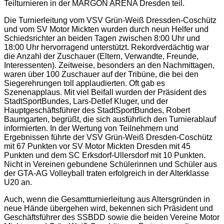
Teilturnieren in der MARGON ARENA Dresden teil.
Die Turnierleitung vom VSV Grün-Weiß Dressden-Coschütz
und vom SV Motor Mickten wurden durch neun Helfer und
Schiedsrichter an beiden Tagen zwischen 8:00 Uhr und
18:00 Uhr hervorragend unterstützt. Rekordverdächtig war
die Anzahl der Zuschauer (Eltern, Verwandte, Freunde,
Interessenten). Zeitweise, besonders an den Nachmittagen,
waren über 100 Zuschauer auf der Tribüne, die bei den
Siegerehrungen toll applaudierten. Oft gab es
Szenenapplaus. Mit viel Beifall wurden der Präsident des
StadtSportBundes, Lars-Detlef Kluger, und der
Hauptgeschäftsführer des StadtSportBundes, Robert
Baumgarten, begrüßt, die sich ausführlich den Turnierablauf
informierten. In der Wertung von Teilnehmern und
Ergebnissen führte der VSV Grün-Weiß Dresden-Coschütz
mit 67 Punkten vor SV Motor Mickten Dresden mit 45
Punkten und dem SC Erksdorf-Ullersdorf mit 10 Punkten.
Nicht in Vereinen gebundene Schülerinnen und Schüler aus
der GTA-AG Volleyball traten erfolgreich in der Alterklasse
U20 an.
Auch, wenn die Gesamtturnierleitung aus Altersgründen in
neue Hände übergehen wird, bekennen sich Präsident und
Geschäftsführer des SSBDD sowie die beiden Vereine Motor