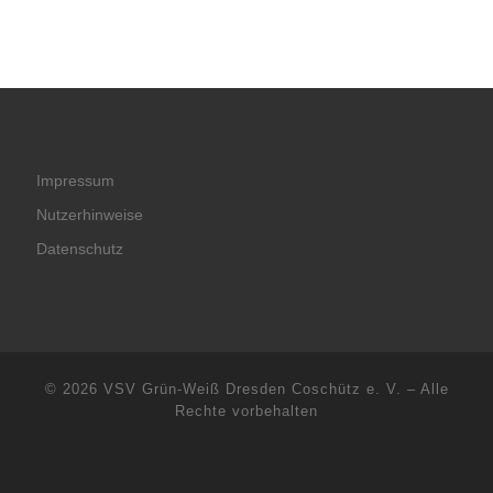
Impressum
Nutzerhinweise
Datenschutz
© 2026
VSV Grün-Weiß Dresden Coschütz e. V.
–
Alle
Rechte vorbehalten