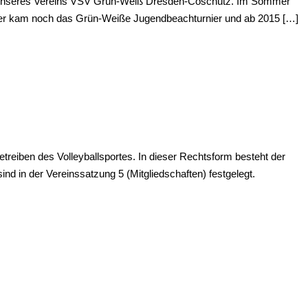
en unseres Vereins VSV Grün-Weiß Dresden-Coschütz. Im Sommer
ter kam noch das Grün-Weiße Jugendbeachturnier und ab 2015 […]
treiben des Volleyballsportes. In dieser Rechtsform besteht der
sind in der Vereinssatzung 5 (Mitgliedschaften) festgelegt.