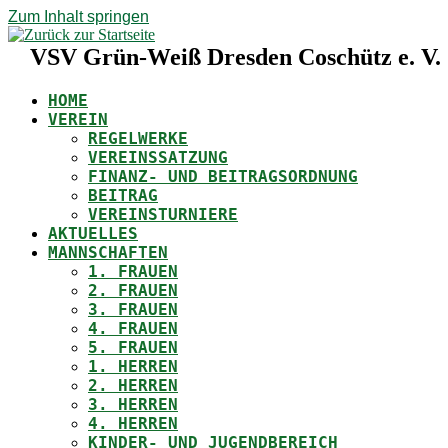
Zum Inhalt springen
VSV Grün-Weiß Dresden Coschütz e. V.
HOME
VEREIN
REGELWERKE
VEREINSSATZUNG
FINANZ- UND BEITRAGSORDNUNG
BEITRAG
VEREINSTURNIERE
AKTUELLES
MANNSCHAFTEN
1. FRAUEN
2. FRAUEN
3. FRAUEN
4. FRAUEN
5. FRAUEN
1. HERREN
2. HERREN
3. HERREN
4. HERREN
KINDER- UND JUGENDBEREICH