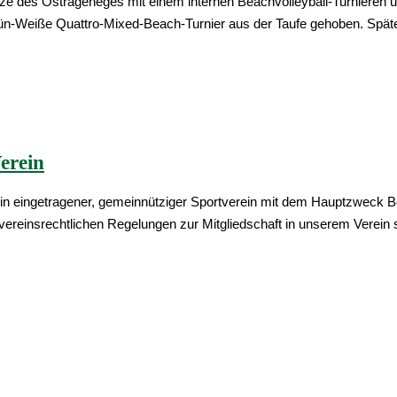
ätze des Ostrageheges mit einem internen Beachvolleyball-Turnier
ün-Weiße Quattro-Mixed-Beach-Turnier aus der Taufe gehoben. Spä
erein
ein eingetragener, gemeinnütziger Sportverein mit dem Hauptzweck Be
ie vereinsrechtlichen Regelungen zur Mitgliedschaft in unserem Verein 